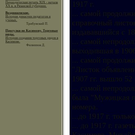
1917 г.
Периодическая печать XIX - начала
ХХ в. в Рязанской губернии.
... самой продолж
Воздвиженские.
История династии педагогов и
ученых.
справочный листок"
Трибунский П.
издававшийся с 18
Прогулки по Касимову. Торговые
ряды.
История создания торговых рядов в
... самой непродо
Касимове.
Филиппов Д.
выходившая в 1906
... самой продолж
"Листок объявлени
1907 гг. вышло 52
... самой непродо
была "Мужицкая пр
номера.
...до 1917 г. толь
... до 1917 г. газ
Касимове, Михайло