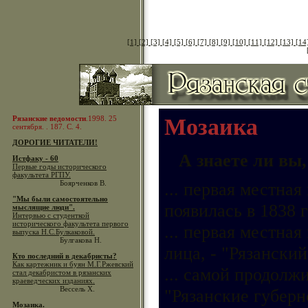
[1]
[2]
[3]
[4]
[5]
[6]
[7]
[8]
[9]
[10]
[11]
[12]
[13]
[14
Рязанские ведомости
.1998. 25
Мозаика
сентября. . 187. С. 4.
ДОРОГИЕ ЧИТАТЕЛИ!
А знаете ли вы, 
Истфаку - 60
Первые годы исторического
факультета РГПУ.
Боярченков В.
... первая местная
"Мы были самостоятельно
появилась в 1838 г
мыслящие люди".
Интервью с студенткой
исторического факультета первого
... первая местная
выпуска Н.С.Булкаковой.
Булгакова Н.
лица, - "Рязанский
Кто последний в декабристы?
Как картежник и буян М.Г.Ржевский
... самой продолж
стал декабристом в рязанских
краеведческих изданиях.
Вессель Х.
"Рязанские губерн
Мозаика.